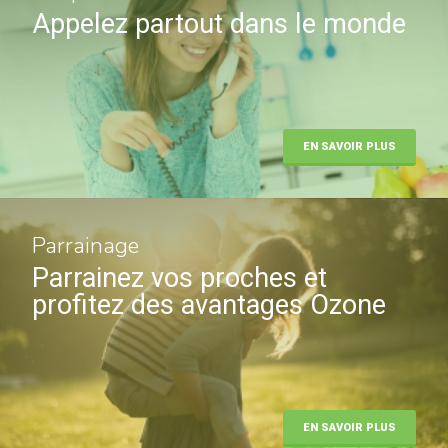
Appelez partout dans le monde
EN SAVOIR PLUS
Parrainage
Parrainez vos proches et
profitez des avantages Ozone
EN SAVOIR PLUS