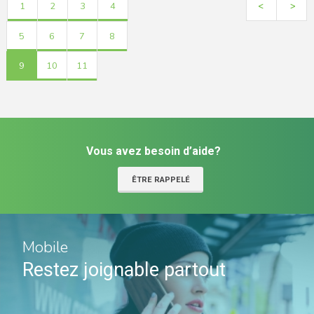
1
2
3
4
<
>
5
6
7
8
9
10
11
Vous avez besoin d’aide?
ÊTRE RAPPELÉ
Mobile
Restez joignable partout