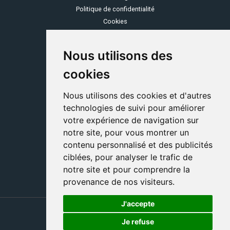
Politique de confidentialité
Cookies
OZONE
Nous utilisons des
Espace client
Se rétracter
cookies
Service consommateurs
Grille tarifaire
Nous utilisons des cookies et d'autres
C.G.V
technologies de suivi pour améliorer
votre expérience de navigation sur
COMMUNAUTÉ
notre site, pour vous montrer un
Programme parrainage
contenu personnalisé et des publicités
Devenir partenaire
ciblées, pour analyser le trafic de
Ozone, marque du Groupe Stelogy-Nomotech
notre site et pour comprendre la
provenance de nos visiteurs.
J'accepte
Je refuse