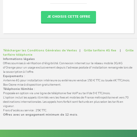
JE CHOISIS CETTE OFFRE
Télécharger les Conditions Générales de Ventes
|
Grille tarifaire 4G fixe
|
Grille
tarifaire téléphonie
Informations légales
Offres soumises à vérification d'éligibilité. Connexion internet sur le réseau mobile 3G/4G
d'Orange pour un usage exclusivement depuis l'adresse postale d'installation renseignée lors de
la souscription à l'offre.
Equipements :
Antenne 4G pour installation intérieure ou extérieure vendue 150 € TTC ou louée 4€ TTC/mois.
Box Ozone mise à disposition gratuitement.
Téléphonie Illimitée :
Proposée en option via une ligne de téléphonie fixe VoIP au tarif de 9 € TTC/mois.
L'option inclut les appels illimités vers les fixes et mobiles de France métropolitaine et vers 70
destinations internationales. Les appels hors forfait sont facturés en plus selon les tarifs en
vigueur.
Frais d'accès au service : 25€ TTC.
Offres avec un engagement minimum de 12 mois
.