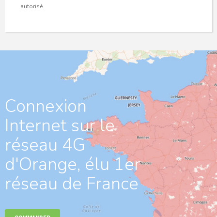
autorisé.
Connexion
Internet sur le
réseau 4G
d'Orange, élu 1er
réseau de France