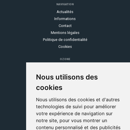
NAVIGATION
Actualités
Informations
Contact
Mentions légales
Politique de confidentialité
Cookies
OZONE
Espace client
Se rétracter
Nous utilisons des
Service consommateurs
cookies
Grille tarifaire
C.G.V
Nous utilisons des cookies et d'autres
technologies de suivi pour améliorer
COMMUNAUTÉ
votre expérience de navigation sur
Programme parrainage
notre site, pour vous montrer un
Devenir partenaire
contenu personnalisé et des publicités
Ozone, marque du Groupe Stelogy-Nomotech