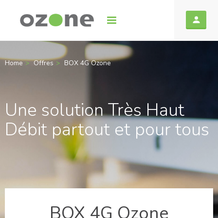
Home
Offres
BOX 4G Ozone
Une solution Très Haut
Débit partout et pour tous
BOX 4G Ozone