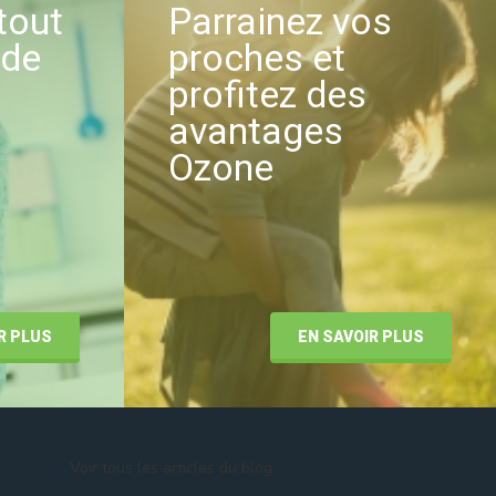
tout
Parrainez vos
nde
proches et
profitez des
avantages
Ozone
R PLUS
EN SAVOIR PLUS
Voir tous les articles du blog