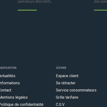
opérateurs alternatifs...
des opéra
NAVIGATION
OZONE
Actualités
Espace client
Informations
Se rétracter
Contact
Service consommateurs
Mentions légales
Grille tarifaire
Politique de confidentialité
C.G.V