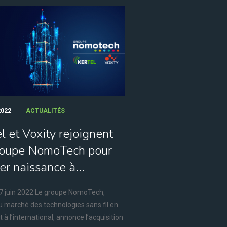
2022
ACTUALITÉS
l et Voxity rejoignent
roupe NomoTech pour
r naissance à...
e 7 juin 2022 Le groupe NomoTech,
u marché des technologies sans fil en
 à l’international, annonce l’acquisition