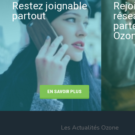
Restez joignable
Rejo
partout
rése
part
Ozo
EN SAVOIR PLUS
Les Actualités Ozone