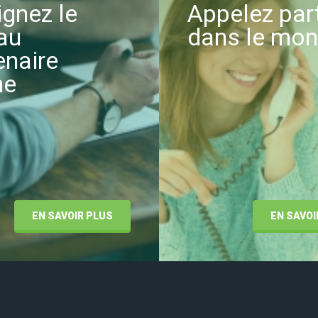
ignez le
Appelez par
au
dans le mo
enaire
ne
EN SAVOIR PLUS
EN SAVOI