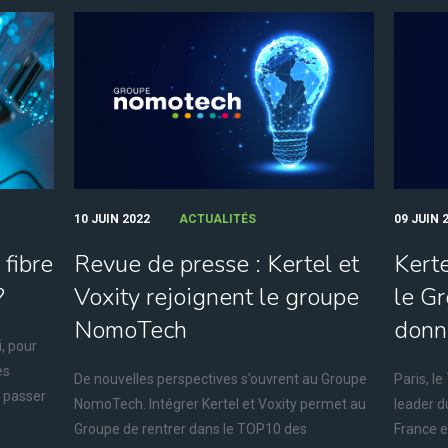
10 JUIN 2022
ACTUALITÉS
09 JUIN 
fibre
Revue de presse : Kertel et
Kerte
?
Voxity rejoignent le groupe
le G
NomoTech
donne
i, pour
es
De nouvelles perspectives s’ouvrent au Groupe
Paris, l
e passer
NomoTech. Intégrer Kertel et Voxity permet au
leader d
Groupe de rentrer dans le TOP10 des
France et