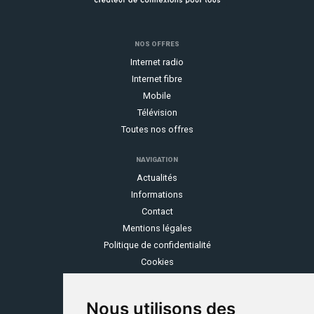
NOS OFFRES
Internet radio
Internet fibre
Mobile
Télévision
Toutes nos offres
NAVIGATION
Actualités
Informations
Contact
Mentions légales
Politique de confidentialité
Cookies
OZONE
Nous utilisons des
Espace client