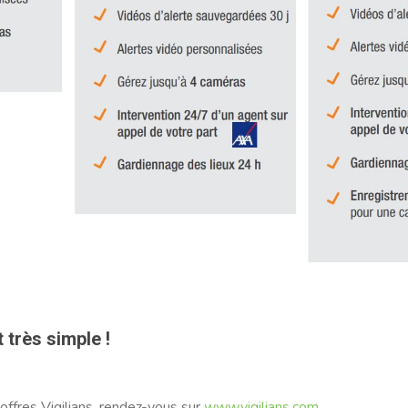
 très simple !
 offres Vigilians, rendez-vous sur
www.vigilians.com