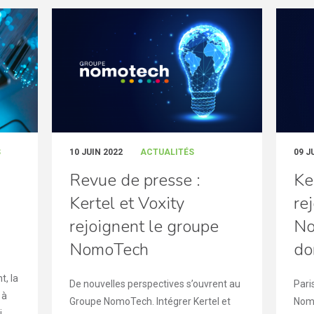
S
10 JUIN 2022
ACTUALITÉS
09 J
Revue de presse :
Ke
Kertel et Voxity
re
rejoignent le groupe
No
NomoTech
do
t, la
De nouvelles perspectives s’ouvrent au
Pari
 à
Groupe NomoTech. Intégrer Kertel et
Nomo
...