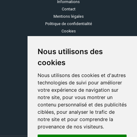
Informations
Contact
Mentions légales
Politique de confidentialité
Cookies
OZONE
Nous utilisons des
Espace client
Se rétracter
cookies
Service consommateurs
Grille tarifaire
Nous utilisons des cookies et d'autres
C.G.V
technologies de suivi pour améliorer
votre expérience de navigation sur
COMMUNAUTÉ
notre site, pour vous montrer un
Programme parrainage
contenu personnalisé et des publicités
Devenir partenaire
ciblées, pour analyser le trafic de
Ozone, marque du Groupe Stelogy-Nomotech
notre site et pour comprendre la
provenance de nos visiteurs.