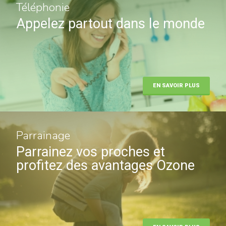
Téléphonie
Appelez partout dans le monde
EN SAVOIR PLUS
Parrainage
Parrainez vos proches et
profitez des avantages Ozone